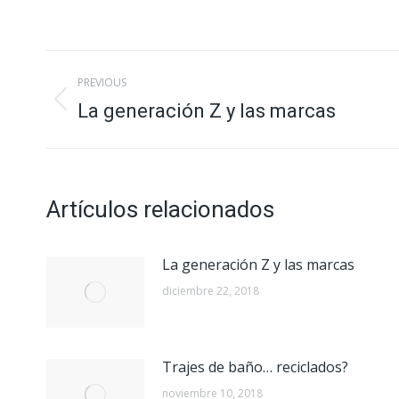
Post
PREVIOUS
navigation
La generación Z y las marcas
Previous
post:
Artículos relacionados
La generación Z y las marcas
diciembre 22, 2018
Trajes de baño… reciclados?
noviembre 10, 2018