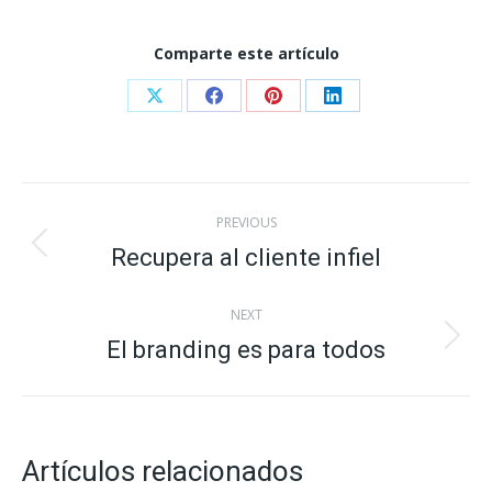
Comparte este artículo
Share
Share
Share
Share
on
on
on
on
X
Facebook
Pinterest
LinkedIn
Post
PREVIOUS
navigation
Recupera al cliente infiel
Previous
post:
NEXT
El branding es para todos
Next
post:
Artículos relacionados